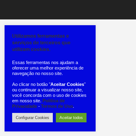
Utilizamos ferramentas e
serviços de terceiros que
utilizam cookies.
Essas ferramentas nos ajudam a
oferecer uma melhor experiência de
navegação no nosso site.
Ao clicar no botão "
Aceitar Cookies
"
ou continuar a visualizar nosso site,
você concorda com o uso de cookies
em nosso site.
Politica de
Privacidade
-
Termos de Uso
.
Configurar Cookies
Aceitar todos