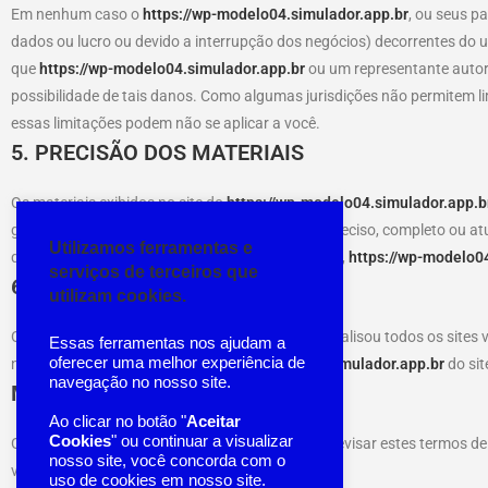
Em nenhum caso o
https://wp-modelo04.simulador.app.br
, ou seus p
dados ou lucro ou devido a interrupção dos negócios) decorrentes do 
que
https://wp-modelo04.simulador.app.br
ou um representante auto
possibilidade de tais danos. Como algumas jurisdições não permitem li
essas limitações podem não se aplicar a você.
5. PRECISÃO DOS MATERIAIS
Os materiais exibidos no site do
https://wp-modelo04.simulador.app.b
garante que qualquer material em seu site seja preciso, completo ou at
Utilizamos ferramentas e
qualquer momento, sem aviso prévio. No entanto,
https://wp-modelo0
serviços de terceiros que
6. LINKS
utilizam cookies.
O
https://wp-modelo04.simulador.app.br
não analisou todos os sites v
Essas ferramentas nos ajudam a
oferecer uma melhor experiência de
não implica endosso por
https://wp-modelo04.simulador.app.br
do sit
navegação no nosso site.
MODIFICAÇÕES
Ao clicar no botão "
Aceitar
Cookies
" ou continuar a visualizar
O
https://wp-modelo04.simulador.app.br
pode revisar estes termos de 
nosso site, você concorda com o
versão atual desses termos de serviço.
uso de cookies em nosso site.