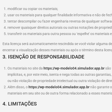
modificar ou copiar os materiais;
usar os materiais para qualquer finalidade informativa e não de fec
tentar descompilar ou fazer engenharia reversa de qualquer softwar
remover quaisquer direitos autorais ou outras notações de propried
transferir os materiais para outra pessoa ou ‘espelhe’ os materiais 
Esta licença será automaticamente rescindida se você violar alguma de
encerrar a visualização desses materiais ou após o término desta lice
3. ISENÇÃO DE RESPONSABILIDADE
Os materiais no site da
https://wp-modelo04.simulador.app.br
são 
implícitas, e, por este meio, isenta e nega todas as outras garantia
ou não violação de propriedade intelectual ou outra violação de dire
Além disso, o
https://wp-modelo04.simulador.app.br
não garante ou
materiais em seu site ou de outra forma relacionado a esses materiai
4. LIMITAÇÕES