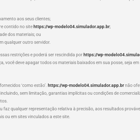
hamento aos seus clientes;
e contido no site
https://wp-modelo04.simulador.app.br
;
ade dos materiais; ou
em qualquer outro servidor.
ssas restrições e poderá ser rescindida por
https://wp-modelo04.simula
nça, você deve apagar todos os materiais baixados em sua posse, seja em
fornecidos ‘como estão’.
https://wp-modelo04.simulador.app.br
não ofe
s, incluindo, sem limitação, garantias implícitas ou condições de comerci
itos.
 faz qualquer representação relativa à precisão, aos resultados prováve
s ou em sites vinculados a este site.