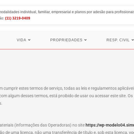
dalidades individual, familiar, empresarial e planos por adesão para profissionais
ão:
(11) 3219-0409
VIDA
PROPRIEDADES
RESP. CIVIL
m cumprir estes termos de serviço, todas as leis e regulamentos aplicáve
com algum desses termos, está proibido de usar ou acessar este site. Os 
s.
teriais (informações das Operadoras) no site
https://wp-modelo04.sim
o de uma licença, não uma transferência de título e, sob esta licença, v