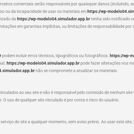
arceiros comerciais serão responsáveis por quaisquer danos (incluindo, s
uso ou da incapacidade de usar os materiais em
https://wp-modelo04.sim
rizado da
https://wp-modelo04.simulador.app.br
tenha sido notificado o
mitações em garantias implícitas, ou limitações de responsabilidade por
r
podem incluir erros técnicos, tipográficos ou fotográficos.
https://wp-
ual.
https://wp-modelo04.simulador.app.br
pode fazer alterações nos mat
4.simulador.app.br
não se compromete a atualizar os materiais.
inculados ao seu site e não é responsável pelo conteúdo de nenhum site v
e. O uso de qualquer site vinculado é por conta e risco do usuário.
serviço do site a qualquer momento, sem aviso prévio. Ao usar este site,