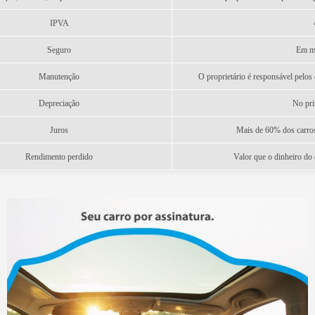
IPVA
Seguro
Em mé
Manutenção
O proprietário é responsável pelos 
Depreciação
No pri
Juros
Mais de 60% dos carros
Rendimento perdido
Valor que o dinheiro do 